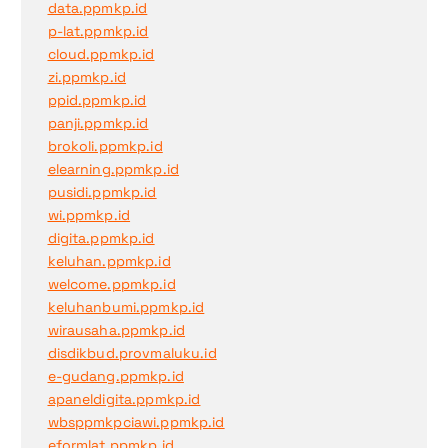
data.ppmkp.id
p-lat.ppmkp.id
cloud.ppmkp.id
zi.ppmkp.id
ppid.ppmkp.id
panji.ppmkp.id
brokoli.ppmkp.id
elearning.ppmkp.id
pusidi.ppmkp.id
wi.ppmkp.id
digita.ppmkp.id
keluhan.ppmkp.id
welcome.ppmkp.id
keluhanbumi.ppmkp.id
wirausaha.ppmkp.id
disdikbud.provmaluku.id
e-gudang.ppmkp.id
apaneldigita.ppmkp.id
wbsppmkpciawi.ppmkp.id
eformlat.ppmkp.id