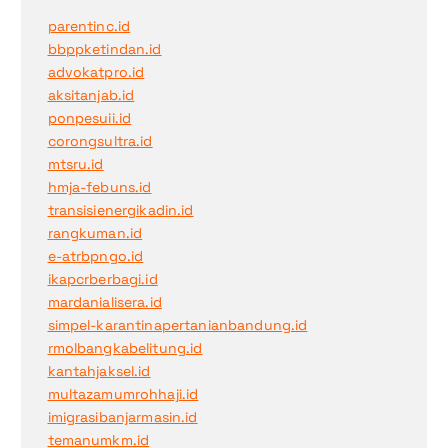
parentinc.id
bbppketindan.id
advokatpro.id
aksitanjab.id
ponpesuii.id
corongsultra.id
mtsru.id
hmja-febuns.id
transisienergikadin.id
rangkuman.id
e-atrbpngo.id
ikapcrberbagi.id
mardanialisera.id
simpel-karantinapertanianbandung.id
rmolbangkabelitung.id
kantahjaksel.id
multazamumrohhaji.id
imigrasibanjarmasin.id
temanumkm.id