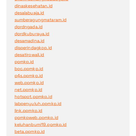
dinaskesehatan.id
desalabuaja.id
sumberagungmataram.id
dprdngada.id
dprdkuburaya.id
desamadina.id
disperindagkop.id
desatirowali.id
ppmkp.id
boc.ppmkp.id
p4s.ppmkp.id
web.ppmkp.id
net.ppmkp.id
hotspot.ppmkp.id
labpenyuluh.ppmkp.id
link.ppmkp.id
ppmkpweb.ppmkp.id
keluhanbumi19.ppmkp.id
beta.ppmkp.id