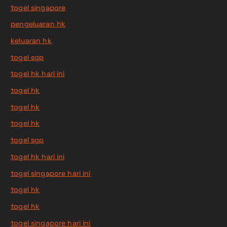
togel singapore
pengeluaran hk
keluaran hk
togel sgp
togel hk hari ini
togel hk
togel hk
togel hk
togel sgp
togel hk hari ini
togel singapore hari ini
togel hk
togel hk
togel singapore hari ini