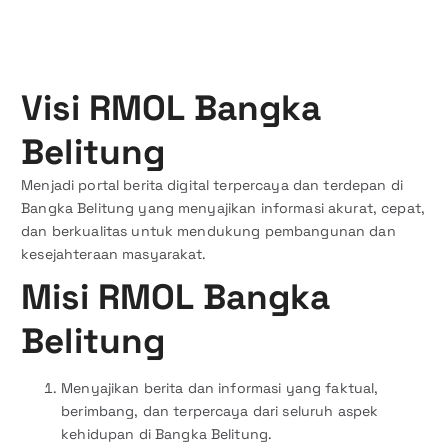
Visi RMOL Bangka
Belitung
Menjadi portal berita digital terpercaya dan terdepan di
Bangka Belitung yang menyajikan informasi akurat, cepat,
dan berkualitas untuk mendukung pembangunan dan
kesejahteraan masyarakat.
Misi RMOL Bangka
Belitung
Menyajikan berita dan informasi yang faktual,
berimbang, dan terpercaya dari seluruh aspek
kehidupan di Bangka Belitung.