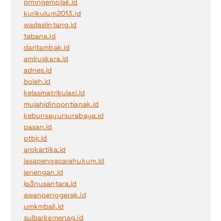
prmngemplak.id
kurikulum2013.id
wadaslintang.id
tabana.id
daritambak.id
amiruskara.id
adnes.id
boleh.id
kelasmatrikulasi.id
mujahidinpontianak.id
kebunsayursurabaya.id
pasan.id
ptbjr.id
arokartika.id
jasapengacarahukum.id
jenengan.id
lp3nusantara.id
awanpenggerak.id
umkmbali.id
sulbarkemenag.id