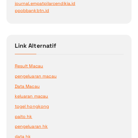
journal.empatpilarcendikia.id
ppobbankbtn.id
Link Alternatif
Result Macau
pengeluaran macau
Data Macau
keluaran macau
togel hongkong
paito hk
pengeluaran hk
data hk