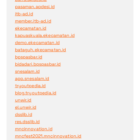
pasaman.apdesi.id
itb-ad.id
member.itb-ad.id
ekecamatan.id
kapuaskuala.ekecamatan.id
demo.ekecamatan.id
bataguh.ekecamatan.id
bpspasbar.id
bidadari.bpspasbar.id
snesalam.id
app.snesalam.id
tryoutpedia.id
blog.tryoutpedia.id
unwir.id
el.unwir.id
dsslib.id
res.dsslib.id
mncinnovation.id
mncfest2021.mncinnovation.id