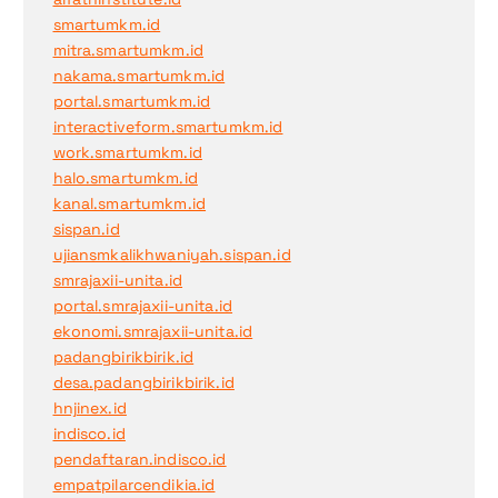
smartumkm.id
mitra.smartumkm.id
nakama.smartumkm.id
portal.smartumkm.id
interactiveform.smartumkm.id
work.smartumkm.id
halo.smartumkm.id
kanal.smartumkm.id
sispan.id
ujiansmkalikhwaniyah.sispan.id
smrajaxii-unita.id
portal.smrajaxii-unita.id
ekonomi.smrajaxii-unita.id
padangbirikbirik.id
desa.padangbirikbirik.id
hnjinex.id
indisco.id
pendaftaran.indisco.id
empatpilarcendikia.id