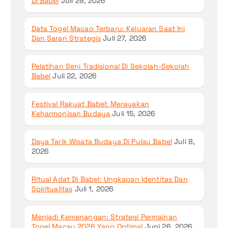
Di Babel
Juli 29, 2026
Data Togel Macao Terbaru: Keluaran Saat Ini
Dan Saran Strategis
Juli 27, 2026
Pelatihan Seni Tradisional Di Sekolah-Sekolah
Babel
Juli 22, 2026
Festival Rakyat Babel: Merayakan
Keharmonisan Budaya
Juli 15, 2026
Daya Tarik Wisata Budaya Di Pulau Babel
Juli 8,
2026
Ritual Adat Di Babel: Ungkapan Identitas Dan
Spiritualitas
Juli 1, 2026
Menjadi Kemenangan: Strategi Permainan
Togel Macau 2026 Yang Optimal
Juni 26, 2026