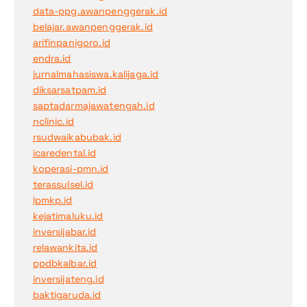
data-ppg.awanpenggerak.id
belajar.awanpenggerak.id
arifinpanigoro.id
endra.id
jurnalmahasiswa.kalijaga.id
diksarsatpam.id
saptadarmajawatengah.id
nclinic.id
rsudwaikabubak.id
icaredental.id
koperasi-pmn.id
terassulsel.id
lpmkp.id
kejatimaluku.id
inversijabar.id
relawankita.id
ppdbkalbar.id
inversijateng.id
baktigaruda.id