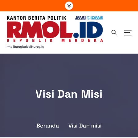
L
e
w
a
t
i
k
rmolbangkabelitung.id
e
k
o
n
t
e
Visi Dan Misi
n
Beranda
Visi Dan misi