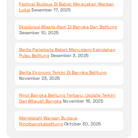
Festival Budaya Di Babel: Merayakan Warisan
Lokal
Desember 17, 2025
Eksplorasi Wisata Alam Di Bangka Dan Belitung
Desember 10, 2025
Berita Pariwisata Babel: Menyelami Keindahan
Pulau Belitung
Desember 3, 2025
Berita Ekonomi Terkini Di Bangka Belitung
November 23, 2025
Rmol Bangka Belitung Terbaru: Update Terkini
Dari Wilayah Bangka
November 16, 2025
Menjelajahi Warisan Budaya
Rmolbangkabelitung
Oktober 30, 2025