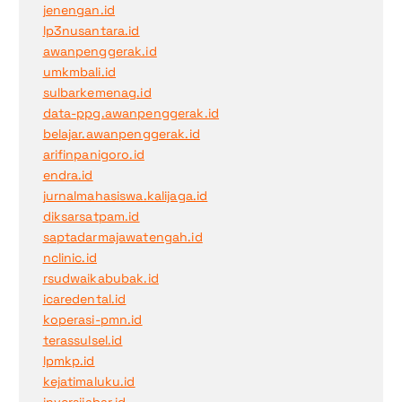
jenengan.id
lp3nusantara.id
awanpenggerak.id
umkmbali.id
sulbarkemenag.id
data-ppg.awanpenggerak.id
belajar.awanpenggerak.id
arifinpanigoro.id
endra.id
jurnalmahasiswa.kalijaga.id
diksarsatpam.id
saptadarmajawatengah.id
nclinic.id
rsudwaikabubak.id
icaredental.id
koperasi-pmn.id
terassulsel.id
lpmkp.id
kejatimaluku.id