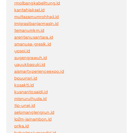
rmolbangkabelitung.id
kantahjaksel.id
multazamumrohhaji.id
imigrasibanjarmasin.id
temanumkm.id
arentanusantara.id
smanusa-gresik.id
ypspi.id
sugengrawuh.id
yayukbasuki.id
aismartxperienceexpo.id
bpuunsri.id
kosakti.id
kusnantosaidi.id
misnurulhuda.id
tip-unej.id
selomanglengrun.id
lp2m-iainambon.id
prika.id
baharimajumandiri.id