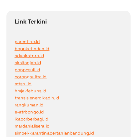
Link Terkini
parentinc.id
bbppketindan.id
advokatpro.id
aksitanjab.id
ponpesuii.id
corongsultra.id
mtsru.id
hmja-febuns.id
transisienergikadin.id
rangkuman.id
e-atrbpngo.id
ikapcrberbagi.id
mardanialisera.id
simpel-karantinapertanianbandung.id