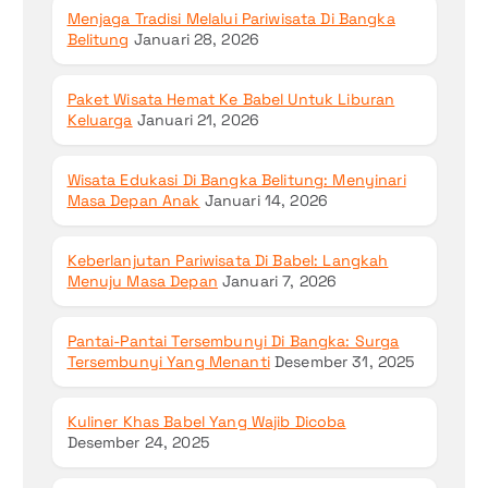
Menjaga Tradisi Melalui Pariwisata Di Bangka
Belitung
Januari 28, 2026
Paket Wisata Hemat Ke Babel Untuk Liburan
Keluarga
Januari 21, 2026
Wisata Edukasi Di Bangka Belitung: Menyinari
Masa Depan Anak
Januari 14, 2026
Keberlanjutan Pariwisata Di Babel: Langkah
Menuju Masa Depan
Januari 7, 2026
Pantai-Pantai Tersembunyi Di Bangka: Surga
Tersembunyi Yang Menanti
Desember 31, 2025
Kuliner Khas Babel Yang Wajib Dicoba
Desember 24, 2025