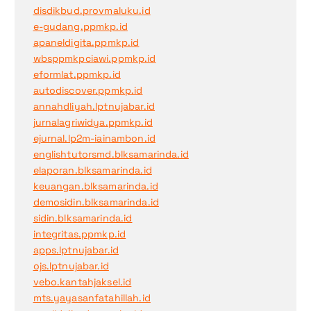
disdikbud.provmaluku.id
e-gudang.ppmkp.id
apaneldigita.ppmkp.id
wbsppmkpciawi.ppmkp.id
eformlat.ppmkp.id
autodiscover.ppmkp.id
annahdliyah.lptnujabar.id
jurnalagriwidya.ppmkp.id
ejurnal.lp2m-iainambon.id
englishtutorsmd.blksamarinda.id
elaporan.blksamarinda.id
keuangan.blksamarinda.id
demosidin.blksamarinda.id
sidin.blksamarinda.id
integritas.ppmkp.id
apps.lptnujabar.id
ojs.lptnujabar.id
vebo.kantahjaksel.id
mts.yayasanfatahillah.id