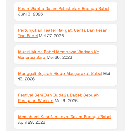
Peran Wanita Dalam Pelestarian Budaya Babel
Juni 3, 2026
Pertunjukan Teater Rakyat: Cerita Dan Pesan
Dari Babel
Mei 27, 2026
Musisi Muda Babel Membawa Warisan Ke
Generasi Baru
Mei 20, 2026
Menggali Sejarah Hidup Masyarakat Babel
Mei
13, 2026
Festival Seni Dan Budaya Babel: Sebuah
Perayaan Warisan
Mei 6, 2026
Memahami Kearifan Lokal Dalam Budaya Babel
April 29, 2026