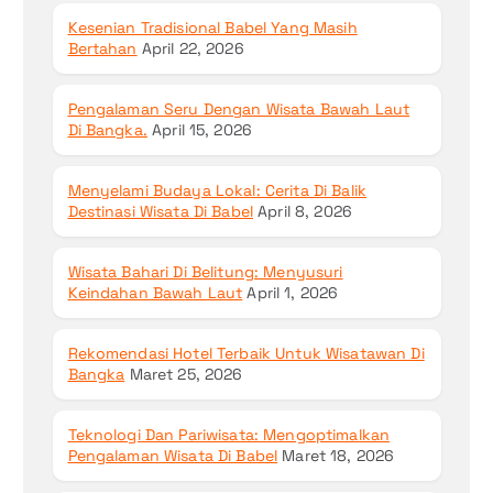
Kesenian Tradisional Babel Yang Masih
Bertahan
April 22, 2026
Pengalaman Seru Dengan Wisata Bawah Laut
Di Bangka.
April 15, 2026
Menyelami Budaya Lokal: Cerita Di Balik
Destinasi Wisata Di Babel
April 8, 2026
Wisata Bahari Di Belitung: Menyusuri
Keindahan Bawah Laut
April 1, 2026
Rekomendasi Hotel Terbaik Untuk Wisatawan Di
Bangka
Maret 25, 2026
Teknologi Dan Pariwisata: Mengoptimalkan
Pengalaman Wisata Di Babel
Maret 18, 2026