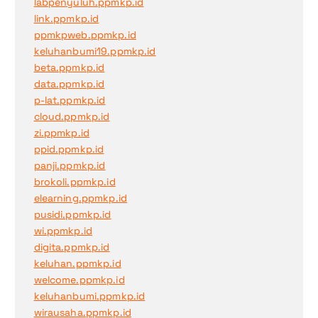
labpenyuluh.ppmkp.id
link.ppmkp.id
ppmkpweb.ppmkp.id
keluhanbumi19.ppmkp.id
beta.ppmkp.id
data.ppmkp.id
p-lat.ppmkp.id
cloud.ppmkp.id
zi.ppmkp.id
ppid.ppmkp.id
panji.ppmkp.id
brokoli.ppmkp.id
elearning.ppmkp.id
pusidi.ppmkp.id
wi.ppmkp.id
digita.ppmkp.id
keluhan.ppmkp.id
welcome.ppmkp.id
keluhanbumi.ppmkp.id
wirausaha.ppmkp.id