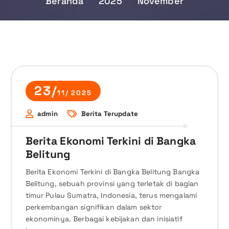
Beranda
2025
November
23/
11/ 2025
admin
Berita Terupdate
Berita Ekonomi Terkini di Bangka
Belitung
Berita Ekonomi Terkini di Bangka Belitung Bangka
Belitung, sebuah provinsi yang terletak di bagian
timur Pulau Sumatra, Indonesia, terus mengalami
perkembangan signifikan dalam sektor
ekonominya. Berbagai kebijakan dan inisiatif