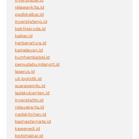
inversijabar.id
relawankita.id
ppdbkalbar.id
inversijateng.id
baktigaruda.id
kalper.id
herbanatura.id
kamalayan.id
kumhambabel.id
pemudabumilangit.id
lasarus.id
uli-logistik.id
suarapemilu.id
laziskubanten.id
inversijatim.id
rqjayakarta.id
nadskitchen.id
baznasternate.id
kawanedi.id
bptphjabar.id