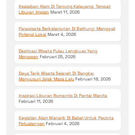
Keajaiban Alam Di Tanjung Kelayang: Tempat
Liburan Impian
Maret 11, 2026
Parawisata Berkelanjutan Di Belitung: Menggali
Potensi Lokal
Maret 4, 2026
Destinasi Wisata Pulau Lengkuas Yang
Menawan
Februari 25, 2026
Daya Tarik Wisata Sejarah Di Bangka:
Menyusuri Jejak Masa Lalu
Februari 18, 2026
Inspirasi Liburan Romantis Di Pantai Wanita
Februari 11, 2026
Kegiatan Alam Menarik Di Babel Untuk Pecinta
Petualangan
Februari 4, 2026