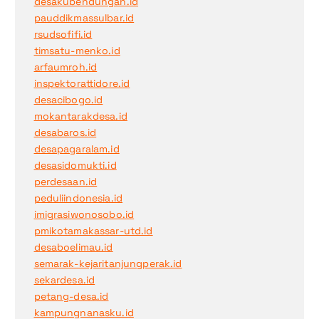
desakubendungan.id
pauddikmassulbar.id
rsudsofifi.id
timsatu-menko.id
arfaumroh.id
inspektorattidore.id
desacibogo.id
mokantarakdesa.id
desabaros.id
desapagaralam.id
desasidomukti.id
perdesaan.id
peduliindonesia.id
imigrasiwonosobo.id
pmikotamakassar-utd.id
desaboelimau.id
semarak-kejaritanjungperak.id
sekardesa.id
petang-desa.id
kampungnanasku.id