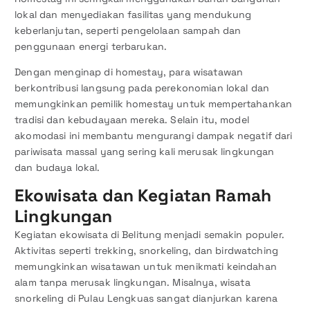
lokal dan menyediakan fasilitas yang mendukung
keberlanjutan, seperti pengelolaan sampah dan
penggunaan energi terbarukan.
Dengan menginap di homestay, para wisatawan
berkontribusi langsung pada perekonomian lokal dan
memungkinkan pemilik homestay untuk mempertahankan
tradisi dan kebudayaan mereka. Selain itu, model
akomodasi ini membantu mengurangi dampak negatif dari
pariwisata massal yang sering kali merusak lingkungan
dan budaya lokal.
Ekowisata dan Kegiatan Ramah
Lingkungan
Kegiatan ekowisata di Belitung menjadi semakin populer.
Aktivitas seperti trekking, snorkeling, dan birdwatching
memungkinkan wisatawan untuk menikmati keindahan
alam tanpa merusak lingkungan. Misalnya, wisata
snorkeling di Pulau Lengkuas sangat dianjurkan karena