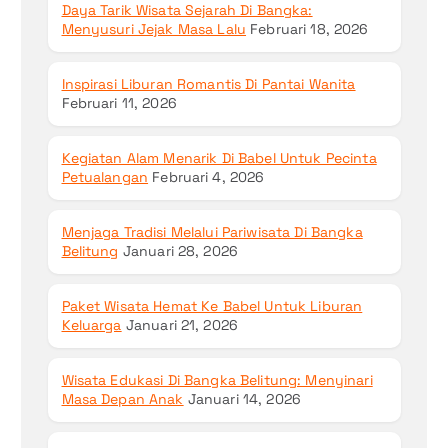
Daya Tarik Wisata Sejarah Di Bangka:
Menyusuri Jejak Masa Lalu
Februari 18, 2026
Inspirasi Liburan Romantis Di Pantai Wanita
Februari 11, 2026
Kegiatan Alam Menarik Di Babel Untuk Pecinta
Petualangan
Februari 4, 2026
Menjaga Tradisi Melalui Pariwisata Di Bangka
Belitung
Januari 28, 2026
Paket Wisata Hemat Ke Babel Untuk Liburan
Keluarga
Januari 21, 2026
Wisata Edukasi Di Bangka Belitung: Menyinari
Masa Depan Anak
Januari 14, 2026