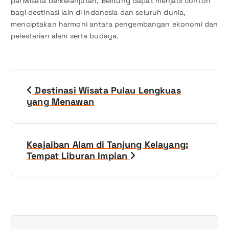
pariwisata berkelanjutan, Belitung dapat menjadi contoh
bagi destinasi lain di Indonesia dan seluruh dunia,
menciptakan harmoni antara pengembangan ekonomi dan
pelestarian alam serta budaya.
N
Destinasi Wisata Pulau Lengkuas
a
yang Menawan
v
i
Keajaiban Alam di Tanjung Kelayang:
Tempat Liburan Impian
g
a
s