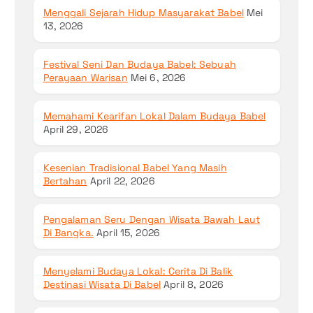
Menggali Sejarah Hidup Masyarakat Babel
Mei
13, 2026
Festival Seni Dan Budaya Babel: Sebuah
Perayaan Warisan
Mei 6, 2026
Memahami Kearifan Lokal Dalam Budaya Babel
April 29, 2026
Kesenian Tradisional Babel Yang Masih
Bertahan
April 22, 2026
Pengalaman Seru Dengan Wisata Bawah Laut
Di Bangka.
April 15, 2026
Menyelami Budaya Lokal: Cerita Di Balik
Destinasi Wisata Di Babel
April 8, 2026