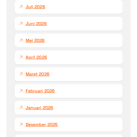
Juli 2026
Juni 2026
Mei 2026
April 2026
Maret 2026
Februari 2026
Januari 2026
Desember 2025