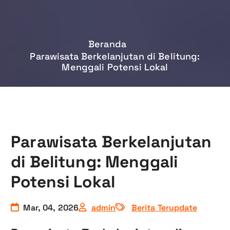
Beranda
Parawisata Berkelanjutan di Belitung:
Menggali Potensi Lokal
Parawisata Berkelanjutan
di Belitung: Menggali
Potensi Lokal
Mar, 04, 2026
admin
Berita Terupdate