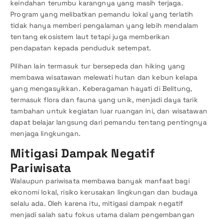
keindahan terumbu karangnya yang masih terjaga.
Program yang melibatkan pemandu lokal yang terlatih
tidak hanya memberi pengalaman yang lebih mendalam
tentang ekosistem laut tetapi juga memberikan
pendapatan kepada penduduk setempat.
Pilihan lain termasuk tur bersepeda dan hiking yang
membawa wisatawan melewati hutan dan kebun kelapa
yang mengasyikkan. Keberagaman hayati di Belitung,
termasuk flora dan fauna yang unik, menjadi daya tarik
tambahan untuk kegiatan luar ruangan ini, dan wisatawan
dapat belajar langsung dari pemandu tentang pentingnya
menjaga lingkungan.
Mitigasi Dampak Negatif
Pariwisata
Walaupun pariwisata membawa banyak manfaat bagi
ekonomi lokal, risiko kerusakan lingkungan dan budaya
selalu ada. Oleh karena itu, mitigasi dampak negatif
menjadi salah satu fokus utama dalam pengembangan