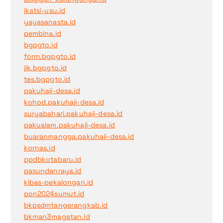
ikatsi-usu.id
yayasanasta.id
pembina.id
bgpgto.id
form.bgpgto.id
jik.bgpgto.id
tes.bgpgto.id
pakuhaji-desa.id
kohod.pakuhaji-desa.id
suryabahari.pakuhaji-desa.id
pakualam.pakuhaji-desa.id
buaranmangga.pakuhaji-desa.id
kornas.id
ppdbkotabaru.id
pasundanraya.id
kibas-pekalongan.id
pon2024sumut.id
bkpsdmtangerangkab.id
bkman3magetan.id