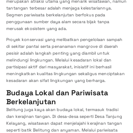
merupakan atraksi utama yang menarik wisatawan, namun
tantangan terbesar adalah menjaga kelestariannya.
Segmen pariwisata berkelanjutan berfokus pada
penggunaan sumber daya alam secara bijak tanpa
merusak ekosistem yang ada.
Proyek konservasi yang melibatkan pengelolaan sampah
di sekitar pantai serta penanaman mangrove di daerah
pesisir adalah langkah penting yang diambil untuk
melindungi lingkungan. Melalui kesadaran lokal dan
partisipasi aktif dari masyarakat, inisiatif ini berhasil
meningkatkan kualitas lingkungan sekaligus menciptakan
kesadaran akan sifat lingkungan yang berharga.
Budaya Lokal dan Pariwisata
Berkelanjutan
Belitung juga kaya akan budaya lokal, termasuk tradisi
dan kerajinan tangan. Di desa-desa seperti Desa Tanjung
Kelayang, wisatawan dapat menjelajahi kerajinan tangan
seperti batik Belitung dan anyaman. Melalui pariwisata