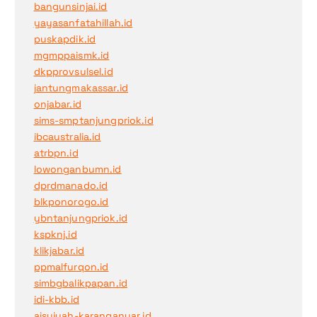
bangunsinjai.id
yayasanfatahillah.id
puskapdik.id
mgmppaismk.id
dkpprovsulsel.id
jantungmakassar.id
onjabar.id
sims-smptanjungpriok.id
ibcaustralia.id
atrbpn.id
lowonganbumn.id
dprdmanado.id
blkponorogo.id
ybntanjungpriok.id
kspknj.id
klikjabar.id
ppmalfurqon.id
simbgbalikpapan.id
idi-kbb.id
aisyiyah-karanganyar.id