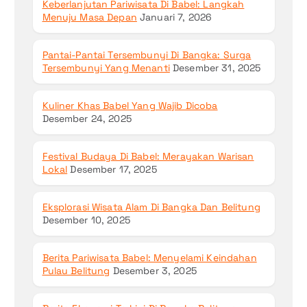
Keberlanjutan Pariwisata Di Babel: Langkah
Menuju Masa Depan
Januari 7, 2026
Pantai-Pantai Tersembunyi Di Bangka: Surga
Tersembunyi Yang Menanti
Desember 31, 2025
Kuliner Khas Babel Yang Wajib Dicoba
Desember 24, 2025
Festival Budaya Di Babel: Merayakan Warisan
Lokal
Desember 17, 2025
Eksplorasi Wisata Alam Di Bangka Dan Belitung
Desember 10, 2025
Berita Pariwisata Babel: Menyelami Keindahan
Pulau Belitung
Desember 3, 2025