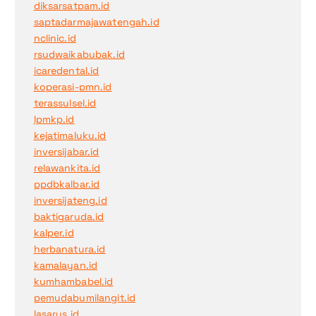
diksarsatpam.id
saptadarmajawatengah.id
nclinic.id
rsudwaikabubak.id
icaredental.id
koperasi-pmn.id
terassulsel.id
lpmkp.id
kejatimaluku.id
inversijabar.id
relawankita.id
ppdbkalbar.id
inversijateng.id
baktigaruda.id
kalper.id
herbanatura.id
kamalayan.id
kumhambabel.id
pemudabumilangit.id
lasarus.id