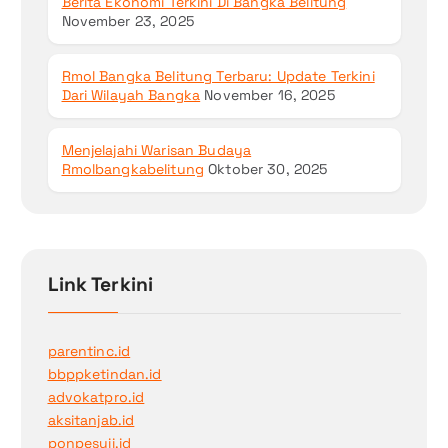
Berita Ekonomi Terkini Di Bangka Belitung
November 23, 2025
Rmol Bangka Belitung Terbaru: Update Terkini
Dari Wilayah Bangka
November 16, 2025
Menjelajahi Warisan Budaya
Rmolbangkabelitung
Oktober 30, 2025
Link Terkini
parentinc.id
bbppketindan.id
advokatpro.id
aksitanjab.id
ponpesuii.id