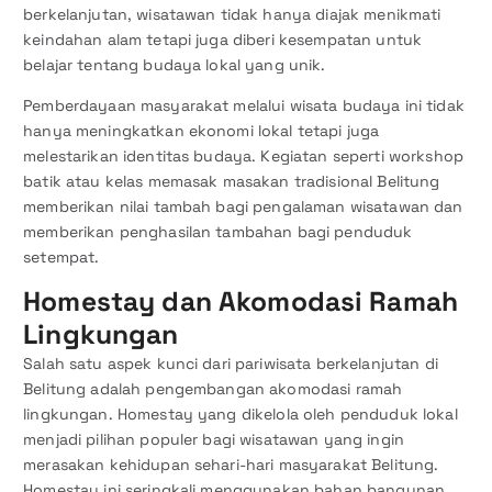
berkelanjutan, wisatawan tidak hanya diajak menikmati
keindahan alam tetapi juga diberi kesempatan untuk
belajar tentang budaya lokal yang unik.
Pemberdayaan masyarakat melalui wisata budaya ini tidak
hanya meningkatkan ekonomi lokal tetapi juga
melestarikan identitas budaya. Kegiatan seperti workshop
batik atau kelas memasak masakan tradisional Belitung
memberikan nilai tambah bagi pengalaman wisatawan dan
memberikan penghasilan tambahan bagi penduduk
setempat.
Homestay dan Akomodasi Ramah
Lingkungan
Salah satu aspek kunci dari pariwisata berkelanjutan di
Belitung adalah pengembangan akomodasi ramah
lingkungan. Homestay yang dikelola oleh penduduk lokal
menjadi pilihan populer bagi wisatawan yang ingin
merasakan kehidupan sehari-hari masyarakat Belitung.
Homestay ini seringkali menggunakan bahan bangunan