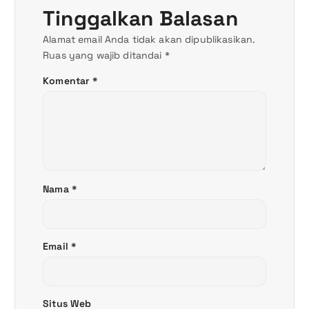
i
Tinggalkan Balasan
p
Alamat email Anda tidak akan dipublikasikan.
Ruas yang wajib ditandai
*
o
Komentar
*
s
Nama
*
Email
*
Situs Web