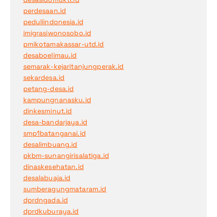
perdesaan.id
peduliindonesia.id
imigrasiwonosobo.id
pmikotamakassar-utd.id
desaboelimau.id
semarak-kejaritanjungperak.id
sekardesa.id
petang-desa.id
kampungnanasku.id
dinkesminut.id
desa-bandarjaya.id
smp1batanganai.id
desalimbuang.id
pkbm-sunangirisalatiga.id
dinaskesehatan.id
desalabuaja.id
sumberagungmataram.id
dprdngada.id
dprdkuburaya.id