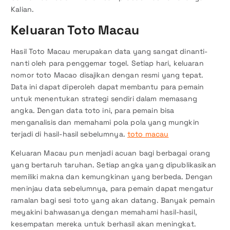
Kalian.
Keluaran Toto Macau
Hasil Toto Macau merupakan data yang sangat dinanti-
nanti oleh para penggemar togel. Setiap hari, keluaran
nomor toto Macao disajikan dengan resmi yang tepat.
Data ini dapat diperoleh dapat membantu para pemain
untuk menentukan strategi sendiri dalam memasang
angka. Dengan data toto ini, para pemain bisa
menganalisis dan memahami pola pola yang mungkin
terjadi di hasil-hasil sebelumnya.
toto macau
Keluaran Macau pun menjadi acuan bagi berbagai orang
yang bertaruh taruhan. Setiap angka yang dipublikasikan
memiliki makna dan kemungkinan yang berbeda. Dengan
meninjau data sebelumnya, para pemain dapat mengatur
ramalan bagi sesi toto yang akan datang. Banyak pemain
meyakini bahwasanya dengan memahami hasil-hasil,
kesempatan mereka untuk berhasil akan meningkat.