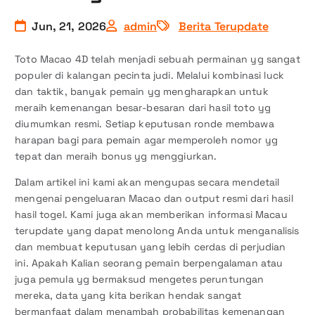
Jun, 21, 2026
admin
Berita Terupdate
Toto Macao 4D telah menjadi sebuah permainan yg sangat
populer di kalangan pecinta judi. Melalui kombinasi luck
dan taktik, banyak pemain yg mengharapkan untuk
meraih kemenangan besar-besaran dari hasil toto yg
diumumkan resmi. Setiap keputusan ronde membawa
harapan bagi para pemain agar memperoleh nomor yg
tepat dan meraih bonus yg menggiurkan.
Dalam artikel ini kami akan mengupas secara mendetail
mengenai pengeluaran Macao dan output resmi dari hasil
hasil togel. Kami juga akan memberikan informasi Macau
terupdate yang dapat menolong Anda untuk menganalisis
dan membuat keputusan yang lebih cerdas di perjudian
ini. Apakah Kalian seorang pemain berpengalaman atau
juga pemula yg bermaksud mengetes peruntungan
mereka, data yang kita berikan hendak sangat
bermanfaat dalam menambah probabilitas kemenangan