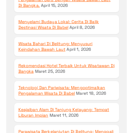
Di Bangka.
April 15, 2026
Menyelami Budaya Lokal: Cerita Di Balik
Destinasi Wisata Di Babel
April 8, 2026
Wisata Bahari Di Belitung: Menyusuri
Keindahan Bawah Laut
April 1, 2026
Rekomendasi Hotel Terbaik Untuk Wisatawan Di
Bangka
Maret 25, 2026
Teknologi Dan Pariwisata: Mengoptimalkan
Pengalaman Wisata Di Babel
Maret 18, 2026
Keajaiban Alam Di Tanjung Kelayang: Tempat
Liburan Impian
Maret 11, 2026
Parawisata Berkelanjutan Di Belitung: Menggali