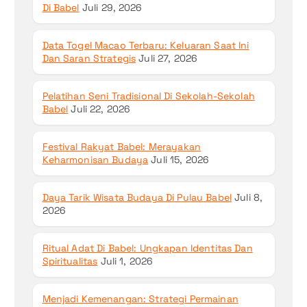
Di Babel
Juli 29, 2026
Data Togel Macao Terbaru: Keluaran Saat Ini
Dan Saran Strategis
Juli 27, 2026
Pelatihan Seni Tradisional Di Sekolah-Sekolah
Babel
Juli 22, 2026
Festival Rakyat Babel: Merayakan
Keharmonisan Budaya
Juli 15, 2026
Daya Tarik Wisata Budaya Di Pulau Babel
Juli 8,
2026
Ritual Adat Di Babel: Ungkapan Identitas Dan
Spiritualitas
Juli 1, 2026
Menjadi Kemenangan: Strategi Permainan