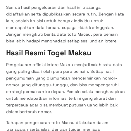
Semua hasil pengeluaran dan hasil ini biasanya
didaftarkan serta dipublikasikan secara rutin. Dengan kata
lain, adalah krusial untuk banyak individu untuk
mendapatkan data terbaru supaya tidak ketinggalan.
Dengan mengikuti berita data toto Macau, para pemain
bisa lebih hadapi menghadapi setiap sesi undian lotere.
Hasil Resmi Togel Makau
Pengeluaran official lotere Makau menjadi salah satu data
yang paling dicari oleh para para pemain. Setiap hasil
pengumuman yang diumumkan mencerminkan nomor-
nomor yang ditunggu-tunggu, dan bisa mempengaruhi
strategi permainan ke depan. Pemain selalu mengharapkan
untuk mendapatkan informasi terkini yang akurat dan
terpercaya agar bisa membuat putusan yang lebih baik
dalam bertaruh nomor.
Tahapan pengeluaran toto Macau dilakukan dalam
transparan serta jelas, dengan tujuan menjaga