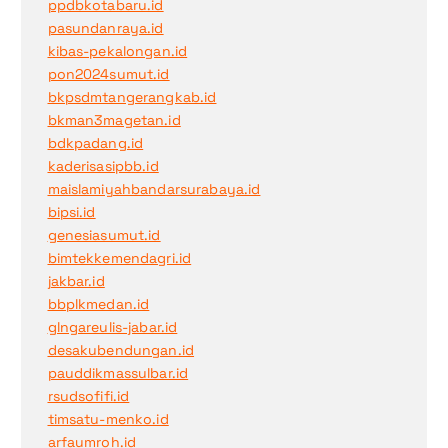
ppdbkotabaru.id
pasundanraya.id
kibas-pekalongan.id
pon2024sumut.id
bkpsdmtangerangkab.id
bkman3magetan.id
bdkpadang.id
kaderisasipbb.id
maislamiyahbandarsurabaya.id
bipsi.id
genesiasumut.id
bimtekkemendagri.id
jakbar.id
bbplkmedan.id
glngareulis-jabar.id
desakubendungan.id
pauddikmassulbar.id
rsudsofifi.id
timsatu-menko.id
arfaumroh.id