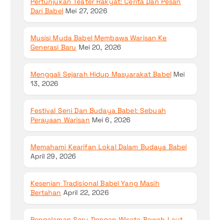
Pertunjukan Teater Rakyat: Cerita Dan Pesan
Dari Babel
Mei 27, 2026
Musisi Muda Babel Membawa Warisan Ke
Generasi Baru
Mei 20, 2026
Menggali Sejarah Hidup Masyarakat Babel
Mei
13, 2026
Festival Seni Dan Budaya Babel: Sebuah
Perayaan Warisan
Mei 6, 2026
Memahami Kearifan Lokal Dalam Budaya Babel
April 29, 2026
Kesenian Tradisional Babel Yang Masih
Bertahan
April 22, 2026
Pengalaman Seru Dengan Wisata Bawah Laut