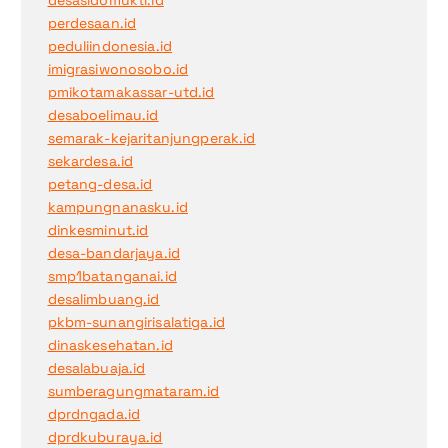
perdesaan.id
peduliindonesia.id
imigrasiwonosobo.id
pmikotamakassar-utd.id
desaboelimau.id
semarak-kejaritanjungperak.id
sekardesa.id
petang-desa.id
kampungnanasku.id
dinkesminut.id
desa-bandarjaya.id
smp1batanganai.id
desalimbuang.id
pkbm-sunangirisalatiga.id
dinaskesehatan.id
desalabuaja.id
sumberagungmataram.id
dprdngada.id
dprdkuburaya.id