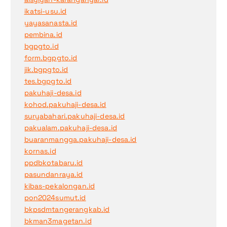
ikatsi-usu.id
yayasanasta.id
pembina.id
bgpgto.id
form.bgpgto.id
jik.bgpgto.id
tes.bgpgto.id
pakuhaji-desa.id
kohod.pakuhaji-desa.id
suryabahari.pakuhaji-desa.id
pakualam.pakuhaji-desa.id
buaranmangga.pakuhaji-desa.id
kornas.id
ppdbkotabaru.id
pasundanraya.id
kibas-pekalongan.id
pon2024sumut.id
bkpsdmtangerangkab.id
bkman3magetan.id