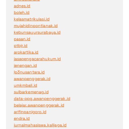
adnes.id
boleh.id
kelasmatrikulasi.id
mujahidinpontianak.id
kebunsayursurabaya.id
pasan.id
ptbjr.id
arokartika.id
jasapengacarahukum.id
jenengan.id
lp3nusantara.id
awanpenggerak.id
umkmbali.id
sulbarkemenag.id
data-ppg.awanpenggerak.id
belajar.awanpenggerak.id
arifinpanigoro.id
endra.id
jurnalmahasiswa.kalijaga.id