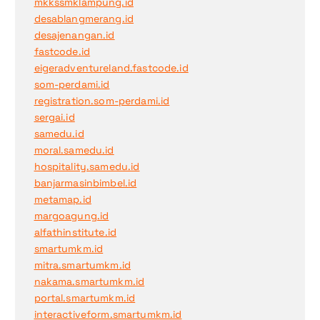
mkkssmklampung.id
desablangmerang.id
desajenangan.id
fastcode.id
eigeradventureland.fastcode.id
som-perdami.id
registration.som-perdami.id
sergai.id
samedu.id
moral.samedu.id
hospitality.samedu.id
banjarmasinbimbel.id
metamap.id
margoagung.id
alfathinstitute.id
smartumkm.id
mitra.smartumkm.id
nakama.smartumkm.id
portal.smartumkm.id
interactiveform.smartumkm.id