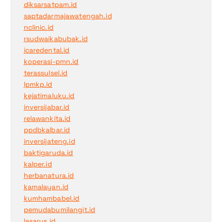
diksarsatpam.id
saptadarmajawatengah.id
nclinic.id
rsudwaikabubak.id
icaredental.id
koperasi-pmn.id
terassulsel.id
lpmkp.id
kejatimaluku.id
inversijabar.id
relawankita.id
ppdbkalbar.id
inversijateng.id
baktigaruda.id
kalper.id
herbanatura.id
kamalayan.id
kumhambabel.id
pemudabumilangit.id
lasarus.id