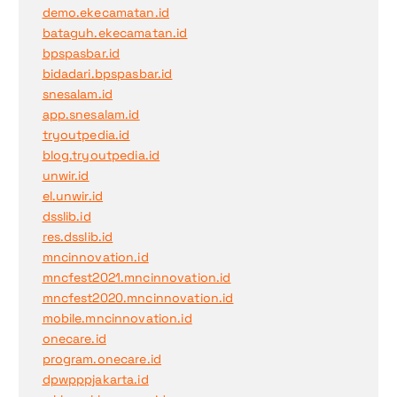
demo.ekecamatan.id
bataguh.ekecamatan.id
bpspasbar.id
bidadari.bpspasbar.id
snesalam.id
app.snesalam.id
tryoutpedia.id
blog.tryoutpedia.id
unwir.id
el.unwir.id
dsslib.id
res.dsslib.id
mncinnovation.id
mncfest2021.mncinnovation.id
mncfest2020.mncinnovation.id
mobile.mncinnovation.id
onecare.id
program.onecare.id
dpwpppjakarta.id