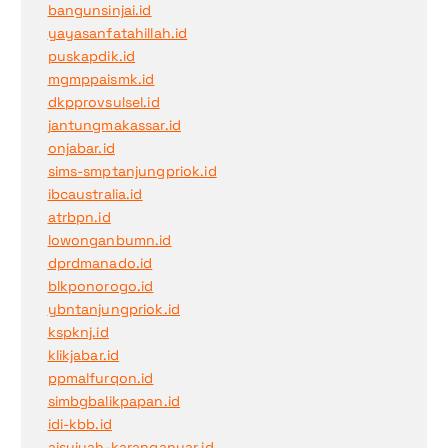
bangunsinjai.id
yayasanfatahillah.id
puskapdik.id
mgmppaismk.id
dkpprovsulsel.id
jantungmakassar.id
onjabar.id
sims-smptanjungpriok.id
ibcaustralia.id
atrbpn.id
lowonganbumn.id
dprdmanado.id
blkponorogo.id
ybntanjungpriok.id
kspknj.id
klikjabar.id
ppmalfurqon.id
simbgbalikpapan.id
idi-kbb.id
aisyiyah-karanganyar.id