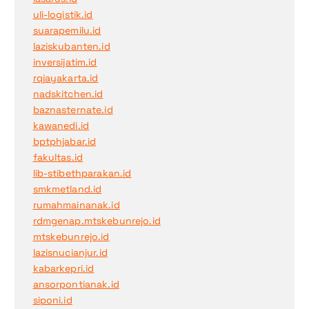
uli-logistik.id
suarapemilu.id
laziskubanten.id
inversijatim.id
rqjayakarta.id
nadskitchen.id
baznasternate.id
kawanedi.id
bptphjabar.id
fakultas.id
lib-stibethparakan.id
smkmetland.id
rumahmainanak.id
rdmgenap.mtskebunrejo.id
mtskebunrejo.id
lazisnucianjur.id
kabarkepri.id
ansorpontianak.id
siponi.id