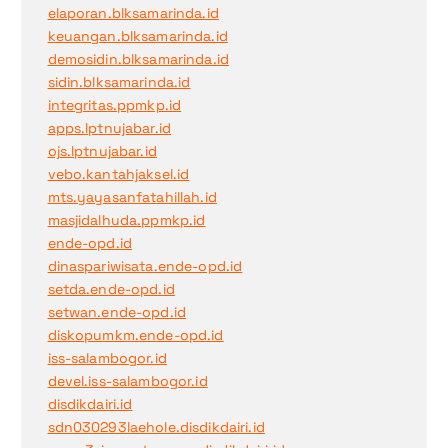
elaporan.blksamarinda.id
keuangan.blksamarinda.id
demosidin.blksamarinda.id
sidin.blksamarinda.id
integritas.ppmkp.id
apps.lptnujabar.id
ojs.lptnujabar.id
vebo.kantahjaksel.id
mts.yayasanfatahillah.id
masjidalhuda.ppmkp.id
ende-opd.id
dinaspariwisata.ende-opd.id
setda.ende-opd.id
setwan.ende-opd.id
diskopumkm.ende-opd.id
iss-salambogor.id
devel.iss-salambogor.id
disdikdairi.id
sdn030293laehole.disdikdairi.id