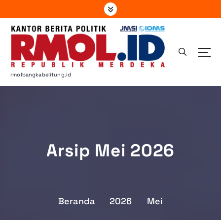
L
e
w
a
t
i
k
rmolbangkabelitung.id
e
k
o
n
t
e
Arsip Mei 2026
n
Beranda
2026
Mei