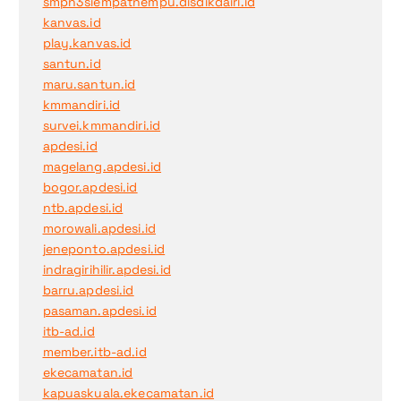
smpn3siempatnempu.disdikdairi.id
kanvas.id
play.kanvas.id
santun.id
maru.santun.id
kmmandiri.id
survei.kmmandiri.id
apdesi.id
magelang.apdesi.id
bogor.apdesi.id
ntb.apdesi.id
morowali.apdesi.id
jeneponto.apdesi.id
indragirihilir.apdesi.id
barru.apdesi.id
pasaman.apdesi.id
itb-ad.id
member.itb-ad.id
ekecamatan.id
kapuaskuala.ekecamatan.id