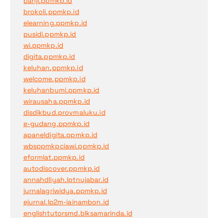
panji.ppmkp.id
brokoli.ppmkp.id
elearning.ppmkp.id
pusidi.ppmkp.id
wi.ppmkp.id
digita.ppmkp.id
keluhan.ppmkp.id
welcome.ppmkp.id
keluhanbumi.ppmkp.id
wirausaha.ppmkp.id
disdikbud.provmaluku.id
e-gudang.ppmkp.id
apaneldigita.ppmkp.id
wbsppmkpciawi.ppmkp.id
eformlat.ppmkp.id
autodiscover.ppmkp.id
annahdliyah.lptnujabar.id
jurnalagriwidya.ppmkp.id
ejurnal.lp2m-iainambon.id
englishtutorsmd.blksamarinda.id