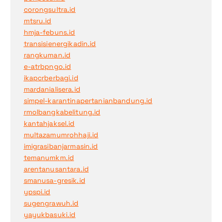
corongsultra.id
mtsru.id
hmja-febuns.id
transisienergikadin.id
rangkuman.id
e-atrbpngo.id
ikapcrberbagi.id
mardanialisera.id
simpel-karantinapertanianbandung.id
rmolbangkabelitung.id
kantahjaksel.id
multazamumrohhaji.id
imigrasibanjarmasin.id
temanumkm.id
arentanusantara.id
smanusa-gresik.id
ypspi.id
sugengrawuh.id
yayukbasuki.id