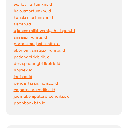
work.smartumkm.id
halo.smartumkm.id
kanal.smartumkm.id
sispan.id
ujiansmkalikhwaniyah.sispan.id
smrajaxii-unita.id
portal.smrajaxii-unita.id
ekonomi.smrajaxii-unita.id
padangbirikbirik.id
desa.padangbirikbirik.id
hnjinex.id
indisco.id
pendaftaran.indisco.id
empatpilarcendikia.id
journal.empatpilarcendikia.id
ppobbankbtn.id