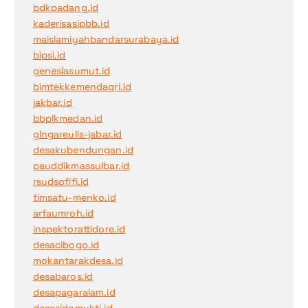
bdkpadang.id
kaderisasipbb.id
maislamiyahbandarsurabaya.id
bipsi.id
genesiasumut.id
bimtekkemendagri.id
jakbar.id
bbplkmedan.id
glngareulis-jabar.id
desakubendungan.id
pauddikmassulbar.id
rsudsofifi.id
timsatu-menko.id
arfaumroh.id
inspektorattidore.id
desacibogo.id
mokantarakdesa.id
desabaros.id
desapagaralam.id
desasidomukti.id