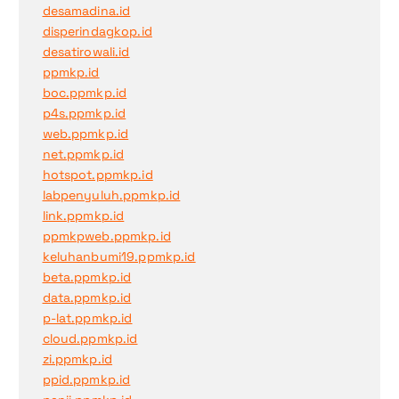
desamadina.id
disperindagkop.id
desatirowali.id
ppmkp.id
boc.ppmkp.id
p4s.ppmkp.id
web.ppmkp.id
net.ppmkp.id
hotspot.ppmkp.id
labpenyuluh.ppmkp.id
link.ppmkp.id
ppmkpweb.ppmkp.id
keluhanbumi19.ppmkp.id
beta.ppmkp.id
data.ppmkp.id
p-lat.ppmkp.id
cloud.ppmkp.id
zi.ppmkp.id
ppid.ppmkp.id