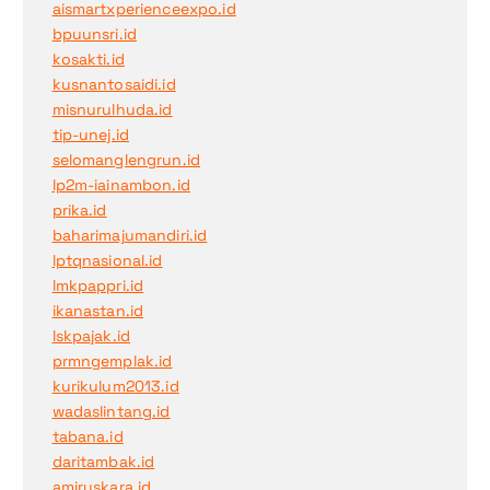
aismartxperienceexpo.id
bpuunsri.id
kosakti.id
kusnantosaidi.id
misnurulhuda.id
tip-unej.id
selomanglengrun.id
lp2m-iainambon.id
prika.id
baharimajumandiri.id
lptqnasional.id
lmkpappri.id
ikanastan.id
lskpajak.id
prmngemplak.id
kurikulum2013.id
wadaslintang.id
tabana.id
daritambak.id
amiruskara.id